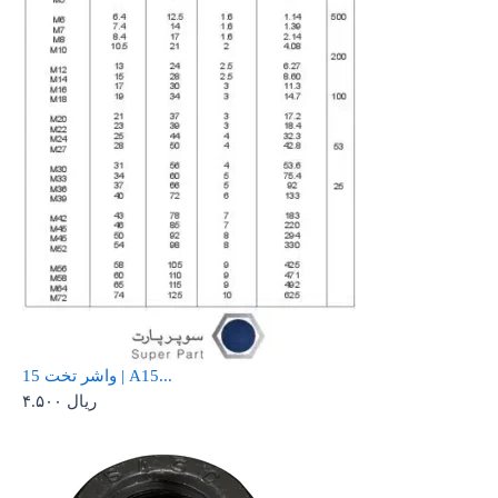
واشر تخت 15 | A15...
ریال
۴.۵۰۰