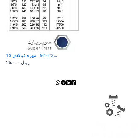
مهره فولادی 16 | M16*2...
ریال
۲۵.۰۰۰