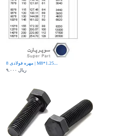
مهره فولادی 8 | M8*1.25...
ریال
۹.۰۰۰