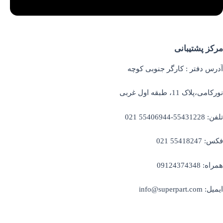
مرکز پشتیبانی
آدرس دفتر : کارگر جنوبی کوچه
نورکامی،پلاک 11، طبقه اول غربی
تلفن: 55431228-55406944 021
فکس: 55418247 021
همراه: 09124374348
ایمیل: info@superpart.com