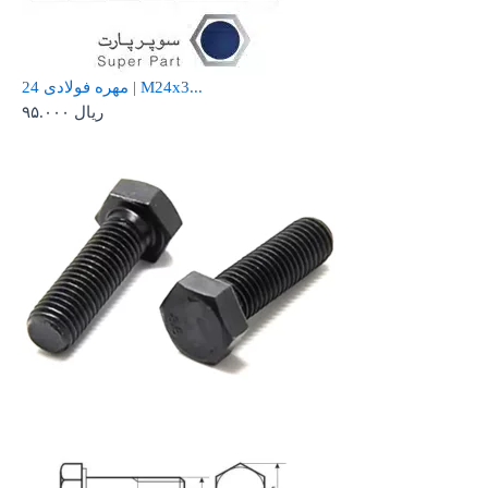
مهره فولادی 24 | M24x3...
ریال
۹۵.۰۰۰