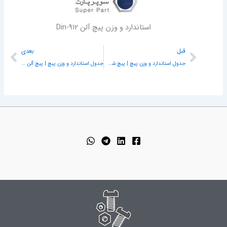
استاندارد و وزن پیچ آلن Din-912
قبلی
بعد
قبل
بعدی
جدول استاندارد و وزن پیچ | پیچ شش گوش فلنجی دین 6921 | Din-6921
جدول استاندارد و وزن پیچ | پیچ آلن سرکوتاه دین 6912 |‌ Din-6912