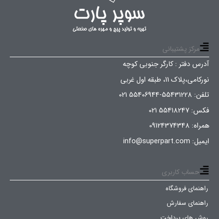
مرکز پشتیبانی
آدرس دفتر : کارگر جنوبی کوچه
نورکامی،پلاک 11، طبقه اول غربی
تلفن: 55431228-55406944 021
فکس: 55418247 021
همراه: 09124374348
ایمیل: info@superpart.com
حساب کاربری
راهنمای فروشگاه
راهنمای سفارش
روش های پرداخت