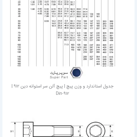
جدول استاندارد و وزن پیچ | پیچ آلن سر استوانه دین 912 |‌
Din-912