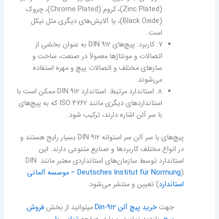
(Zinc Plated)، کروم (Chrome Plated)، چروک
(Black Oxide)، یا آلایش‌های دیگری مثل نیکل
است.
7. کاربرد: پیچ‌های DIN 912 به عنوان بخشی از
اتصالات و مونتاژ‌ها معمولاً در صنعت، ساخت و
سازهای مختلف و اتصالات پیچ و مهره استفاده
می‌شوند.
8. استاندارد مرتبط: استاندارد DIN 912 ممکن است با
استانداردهای دیگری مانند ISO 4762 که به پیچ‌های
با سر آلن اشاره دارند، ترکیب شود.
پیچ‌های با سر آلن سر استوانه DIN 912 بسیار رایج هستند و
در انواع مختلف کاربردها و صنایع متنوعی دارند. این
استاندارد توسط سازمان‌های استانداردی معتبر مانند DIN
(
Deutsches Institut für Normung – موسسه آلمانی
استاندارد
) تعیین و منتشر می‌شود.
جهت
خرید پیچ آلن Din-912
میتوانید از بخش
فروش