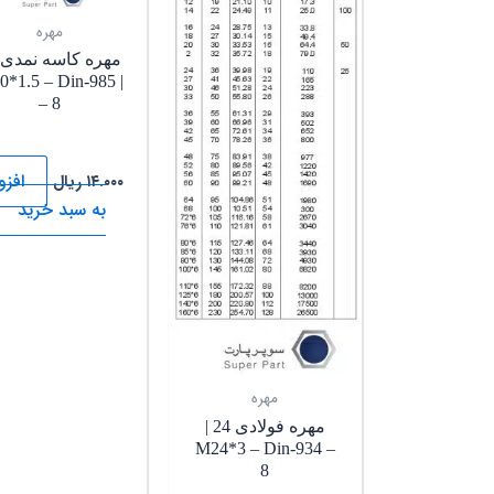
مهره
10*1.5 – Din-985
– 8
افز
۱۴.۰۰۰
ریال
به سبد خرید
مهره
مهره فولادی 24 |
M24*3 – Din-934 –
8