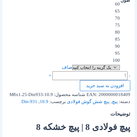
طول
60
65
70
75
80
85
90
95
100
صاف
+
-
افزودن به سبد خرید
2000000018409
EAN:
شناسه محصول:
M8x1.25-Din933-10.9
دسته:
پیچ
,
پیچ شش گوش فولادی
برچسب:
10.9
,
Din-931
توضیحات
پیچ فولادی 8 | پیچ خشکه 8