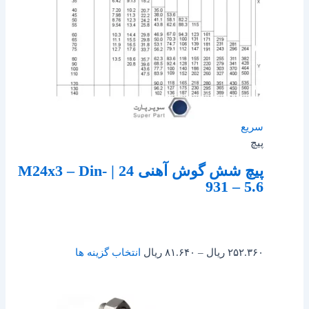
سریع
پیچ
پیچ شش گوش آهنی 24 | M24x3 – Din-
931 – 5.6
۲۵۲.۳۶۰
ریال
–
۸۱.۶۴۰
ریال
انتخاب گزینه ها