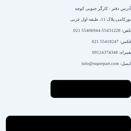
آدرس دفتر : کارگر جنوبی کوچه
نورکامی،پلاک 11، طبقه اول غربی
تلفن: 55431228-55406944 021
فکس: 55418247 021
همراه: 09124374348
ایمیل: info@superpart.com