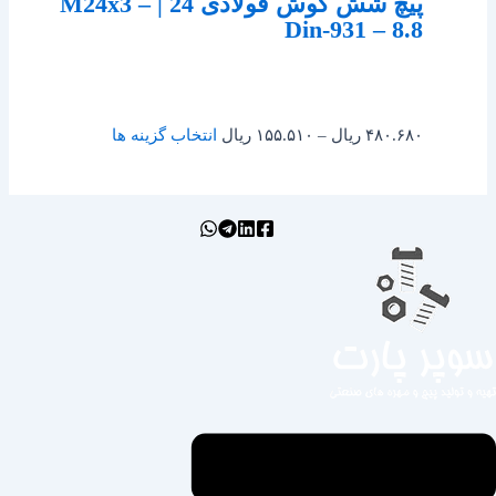
پیچ شش گوش فولادی 24 | M24x3 –
Din-931 – 8.8
۴۸۰.۶۸۰
ریال
–
۱۵۵.۵۱۰
ریال
انتخاب گزینه ها